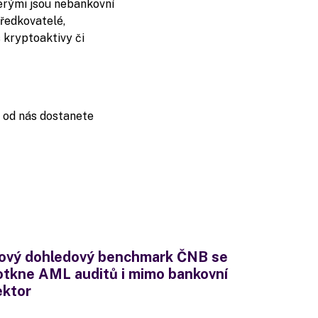
erými jsou nebankovní
tředkovatelé,
s kryptoaktivy či
ci od nás dostanete
ový dohledový benchmark ČNB se
otkne AML auditů i mimo bankovní
ektor