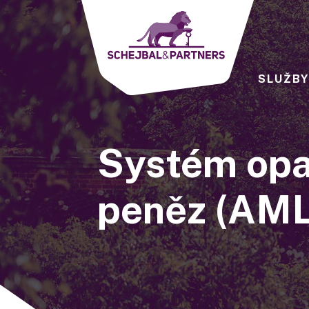
SLUŽB
Systém opat
peněz
(AML