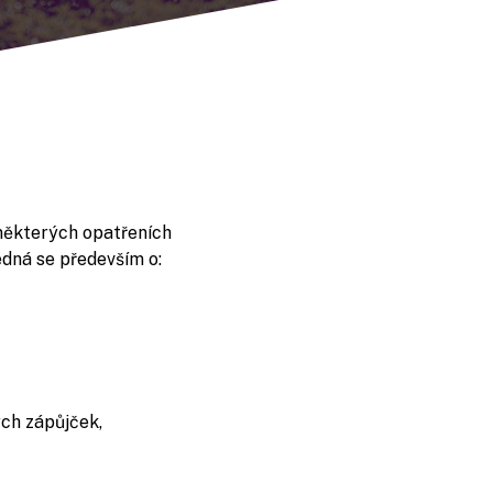
?
 některých opatřeních
Jedná se především o:
ých zápůjček,