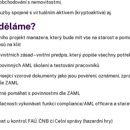
obchodování s nemovitostmi,
užby spojené s virtuálním aktivem (kryptoaktiva) aj.
uděláme?
ního projekt manažera, který bude mít vše na starost a po
ů na klíč
nitřních zásad – vnitřní předpis, který popíše všechny potř
povinných AML školení a testování pracovníků
visející vzorové dokumenty jako jsou pověření, oznámení, zpr
dle ZAML
ně pomáhat s povinnostmi dle ZAML
ečnosti vykonávat funkci compliance/AML officera a starat
t u kontrol FAÚ, ČNB či Celní správy (hazardní hry)