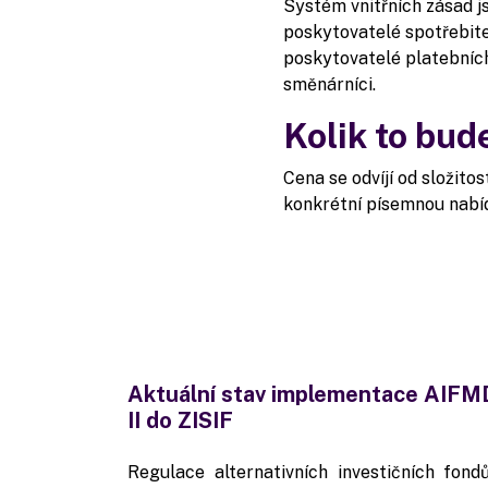
Systém vnitřních zásad j
poskytovatelé spotřebite
poskytovatelé platebních 
směnárníci.
Kolik to bud
Cena se odvíjí od složitos
konkrétní písemnou nabí
Aktuální stav implementace AIFM
II do ZISIF
Regulace alternativních investičních fond