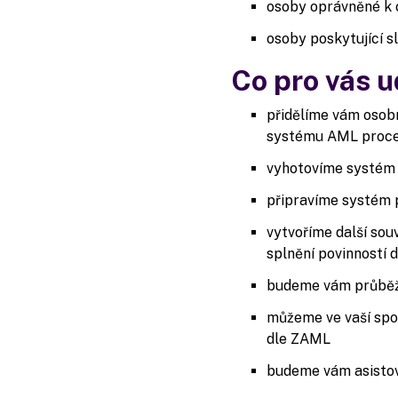
osoby oprávněné k 
osoby poskytující sl
Co pro vás 
přidělíme vám osob
systému AML proces
vyhotovíme systém v
připravíme systém 
vytvoříme další sou
splnění povinností 
budeme vám průběž
můžeme ve vaší spol
dle ZAML
budeme vám asistova