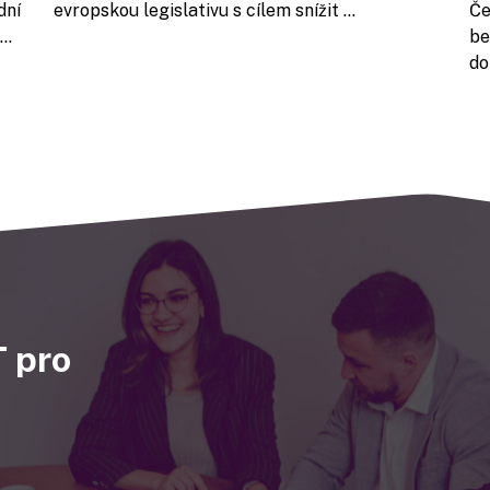
ní
evropskou legislativu s cílem snížit ...
Če
..
be
do
 pro