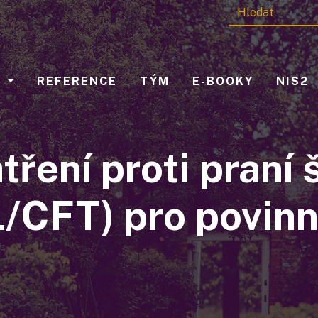
Y
REFERENCE
TÝM
E-BOOKY
NIS2
ření proti praní
/CFT) pro povinn