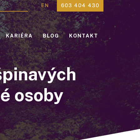
EN
603 404 430
KARIÉRA
BLOG
KONTAKT
 špinavých
é osoby