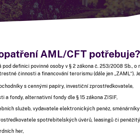
opatření AML/CFT potřebuje
 pod definici povinné osoby v § 2 zákona č. 253/2008 Sb., o
 trestné činnosti a financování terorismu (dále jen „ZAML“). 
obchodníky s cennými papíry, investiční zprostředkovatele,
ti a fondy, alternativní fondy dle § 15 zákona ZISIF,
ebních služeb, vydavatele elektronických peněz, směnárníky
ostředkovatele spotřebitelských úvěrů, leasingů či peněžit
dních her,