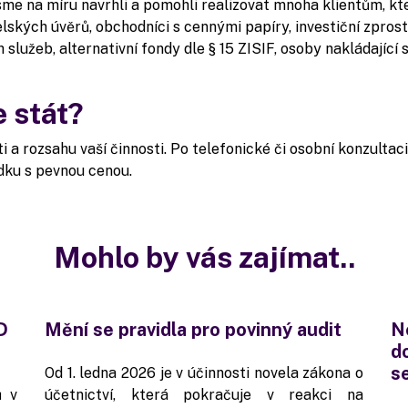
sme na míru navrhli a pomohli realizovat mnoha klientům, kt
lských úvěrů, obchodníci s cennými papíry, investiční zpros
služeb, alternativní fondy dle § 15 ZISIF, osoby nakládající 
e stát?
ti a rozsahu vaší činnosti. Po telefonické či osobní konzulta
dku s pevnou cenou.
Mohlo by vás zajímat..
D
Mění se pravidla pro povinný audit
N
d
s
Od 1. ledna 2026 je v účinnosti novela zákona o
ů v
účetnictví, která pokračuje v reakci na