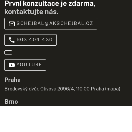
První konzultace je zdarma,
kontaktujte nás.
SCHEJBAL@AKSCHEJBAL.CZ
603 404 430
YOUTUBE
Praha
Bredovský dvůr, Olivova 2096/4, 110 00 Praha (
mapa
)
Brno
Jiráskova 229/25, 602 00 Brno (
mapa
)
© 2020 SCHEJBAL&PARTNERS s.r.o., advokátní kancelář |
Informace pro spotřebitele
|
Ochrana osobních údajů
|
AML