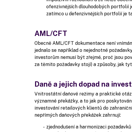
ofenzivnějších dlouhodobých portfolií j
zatímco u defenzivnějších portfolií je 
AML/CFT
Obecně AML/CFT dokumentace není vnímána 
jednalo se například o nejednotné požadavk
investorům nemusí být zřejmé, proč jsou povi
za těmito požadavky stojí) a způsoby, jak t
Daně a jejich dopad na invest
Vnitrostátní daňové režimy a praktické otázk
významné překážky, a to jak pro poskytování
investování retailových klientů do zahraničn
nepřímých daňových překážek zahrnují:
zjednodušení a harmonizaci požadavků n