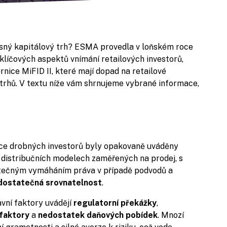
asný kapitálový trh? ESMA provedla v loňském roce
klíčových aspektů vnímání retailových investorů,
ice MiFID II, které mají dopad na retailové
h trhů. V textu níže vám shrnujeme vybrané informace,
ice drobných investorů byly opakovaně uváděny
v distribučních modelech zaměřených na prodej, s
atečným vymáháním práva v případě podvodů a
dostatečná
srovnatelnost
.
avní faktory uvádějí
regulatorní překážky
,
faktory
a
nedostatek
daňových
pobídek
. Mnozí