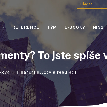
Y
REFERENCE
TÝM
E-BOOKY
NIS2
menty? To jste spíše 
tková
Finanční služby a regulace