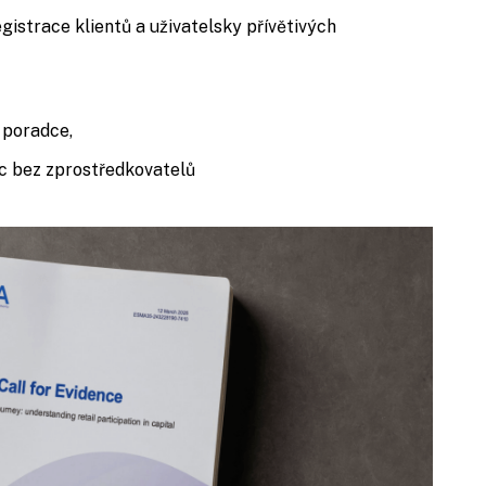
istrace klientů a uživatelsky přívětivých
a poradce,
c bez zprostředkovatelů