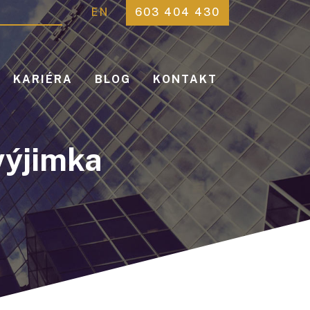
EN
603 404 430
KARIÉRA
BLOG
KONTAKT
výjimka