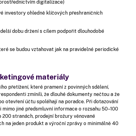
rostřednictvím digitalizace)
vé investory ohledně klíčových přeshraničních
 delší dobu držení s cílem podpořit dlouhodobé
teré se budou vztahovat jak na pravidelné periodické
rketingové materiály
ho přetížení, které pramení z povinných sdělení,
respondenti zmínili, že dlouhé dokumenty nečtou a že
bo otevření účtu spoléhají na poradce. Při dotazování
i mimo jiné předsmluvní informace o rozsahu 50–100
o 200 stranách, prodejní brožury věnované
h na jeden produkt a výroční zprávy o minimálně 40