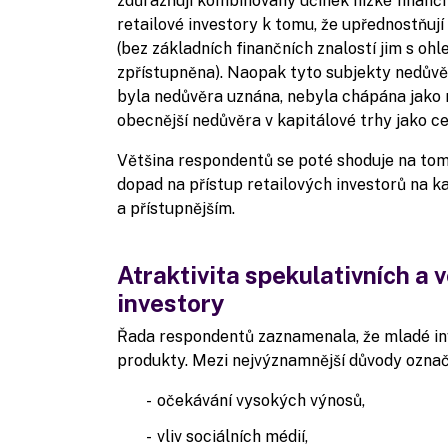
zdůrazňují kombinovaný účinek nízké finanční
retailové investory k tomu, že upřednostňuj
(bez základních finančních znalostí jim s oh
zpřístupněna). Naopak tyto subjekty nedůvě
byla nedůvěra uznána, nebyla chápána jako ne
obecnější nedůvěra v kapitálové trhy jako c
Většina respondentů se poté shoduje na tom
dopad na přístup retailových investorů na kap
a přístupnějším.
Atraktivita spekulativních a v
investory
Řada respondentů zaznamenala, že mladé inves
produkty. Mezi nejvýznamnější důvody označ
očekávání vysokých výnosů,
vliv sociálních médií,