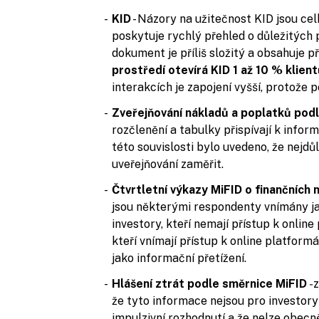
KID
- Názory na užitečnost KID jsou cel
poskytuje rychlý přehled o důležitých prv
dokument je příliš složitý a obsahuje p
prostředí otevírá KID 1 až 10 % klien
interakcích je zapojení vyšší, protože p
Zveřejňování nákladů a poplatků pod
rozčlenění a tabulky přispívají k infor
této souvislosti bylo uvedeno, že nejdůl
uveřejňování zaměřit.
Čtvrtletní výkazy MiFID o finančních 
jsou některými respondenty vnímány ja
investory, kteří nemají přístup k onlin
kteří vnímají přístup k online platformá
jako informační přetížení.
Hlášení ztrát podle směrnice
MiFID
-
z
že tyto informace nejsou pro investory
impulzivní rozhodnutí a že nelze obecně