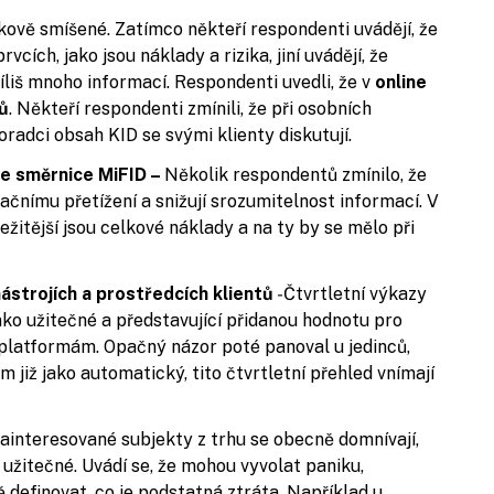
kově smíšené. Zatímco někteří respondenti uvádějí, že
cích, jako jsou náklady a rizika, jiní uvádějí, že
říliš mnoho informací. Respondenti uvedli, že v
online
tů
. Někteří respondenti zmínili, že při osobních
oradci obsah KID se svými klienty diskutují.
le směrnice MiFID –
Několik respondentů zmínilo, že
mačnímu přetížení a snižují srozumitelnost informací. V
ežitější jsou celkové náklady a na ty by se mělo při
nástrojích a prostředcích klientů
-
Čtvrtletní výkazy
ko užitečné a představující přidanou hodnotu pro
e platformám. Opačný názor poté panoval u jedinců,
m již jako automatický, tito čtvrtletní přehled vnímají
ainteresované subjekty z trhu se obecně domnívají,
 užitečné. Uvádí se, že mohou vyvolat paniku,
 definovat, co je podstatná ztráta. Například u