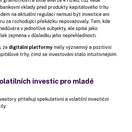
 gramotnosti a silné averze k riziku, což vede
í bankovní vklady před produkty kapitálového trhu
ledem na aktuální regulaci nemusí být investice ani
ru za rozhodující překážku nepovažovaly. Tam, kde
důvěra v jednotlivé subjekty, ale spíše jako
elek zejména v důsledku jeho nepřehlednosti.
, že
digitální platformy
měly významný a pozitivní
itálové trhy, čímž se investování stalo intuitivnějším
olatilních investic pro mladé
tory přitahují spekulativní a volatilní investiční
ily: