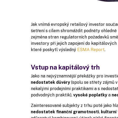
Jak vnímá evropský retailový investor souč
šetření s cílem shromáždit podněty ohledně 
zejména stran regulatorních požadavků směrn
investory při jejich zapojení do kapitálovýc
které poskytl výsledný
ESMA Report
.
Vstup na kapitálový trh
Jako na nejvýznamnější překážky pro invest
nedostatek důvěry
(spolu se střety zájmů 
nekalými prodejními praktikami a s nedost
podvodných praktik),
vysoké
poplatky
a
ne
Zainteresované subjekty z trhu poté jako hl
nedostatek
finanční
gramotnosti
,
kulturní