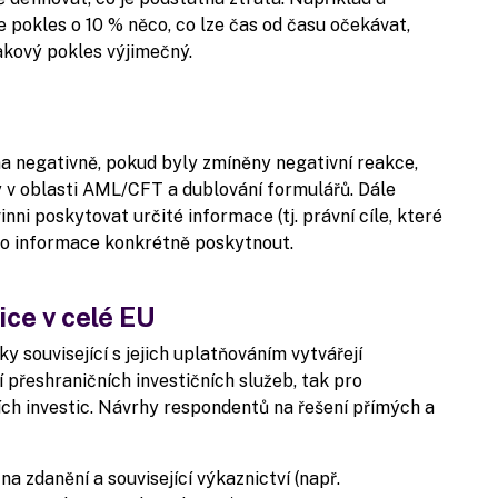
e pokles o 10 % něco, co lze čas od času očekávat,
takový pokles výjimečný.
negativně, pokud byly zmíněny negativní reakce,
y v oblasti AML/CFT a dublování formulářů. Dále
nni poskytovat určité informace (tj. právní cíle, které
yto informace konkrétně poskytnout.
ice v celé EU
y související s jejich uplatňováním vytvářejí
 přeshraničních investičních služeb, tak pro
ích investic. Návrhy respondentů na řešení přímých a
a zdanění a související výkaznictví (např.