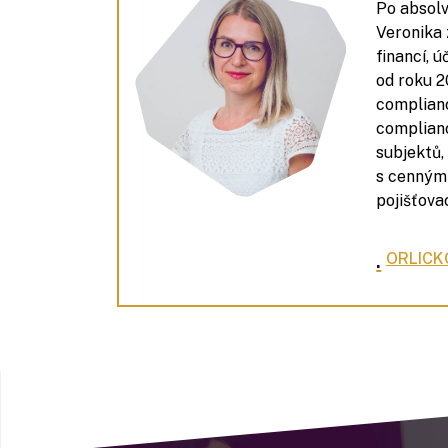
Po absolv
Veronika 
financí, ú
od roku 2
complianc
complian
subjektů,
s cennými
pojišťova
.
ORLICK