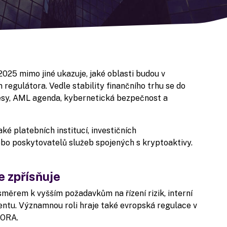
 2025
mimo jiné ukazuje, jaké oblasti budou v
regulátora. Vedle stability finančního trhu se do
esy, AML agenda, kybernetická bezpečnost a
ké platebních institucí, investičních
ebo poskytovatelů služeb spojených s kryptoaktivy.
e zpřísňuje
měrem k vyšším požadavkům na řízení rizik, interní
tu. Významnou roli hraje také evropská regulace v
DORA.