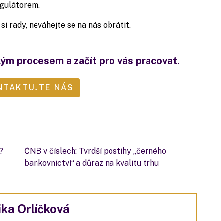
egulátorem.
si rady, neváhejte se na nás obrátit.
lým procesem a začít pro vás pracovat.
NTAKTUJTE NÁS
?
ČNB v číslech: Tvrdší postihy „černého
bankovnictví“ a důraz na kvalitu trhu
ka Orlíčková