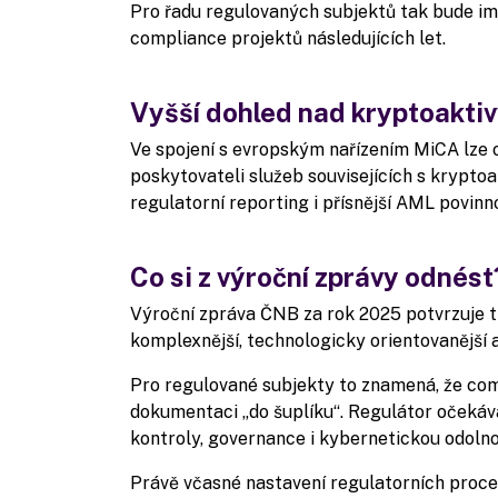
Pro řadu regulovaných subjektů tak bude i
compliance projektů následujících let.
Vyšší dohled nad kryptoakti
Ve spojení s evropským nařízením MiCA lze 
poskytovateli služeb souvisejících s kryptoa
regulatorní reporting i přísnější AML povinno
Co si z výroční zprávy odnést
Výroční zpráva ČNB za rok 2025 potvrzuje tr
komplexnější, technologicky orientovanější 
Pro regulované subjekty to znamená, že comp
dokumentaci „do šuplíku“. Regulátor očekává
kontroly, governance i kybernetickou odolno
Právě včasné nastavení regulatorních proces