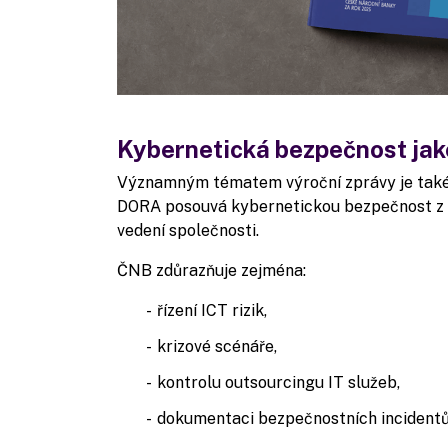
Kybernetická bezpečnost jak
Významným tématem výroční zprávy je také d
DORA posouvá kybernetickou bezpečnost z č
vedení společnosti.
ČNB zdůrazňuje zejména:
řízení ICT rizik,
krizové scénáře,
kontrolu outsourcingu IT služeb,
dokumentaci bezpečnostních incident