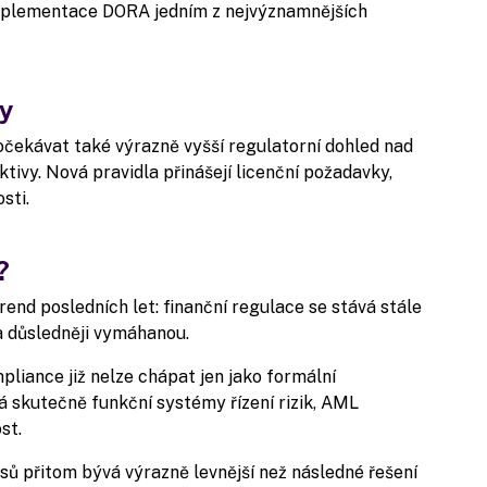
mplementace DORA jedním z nejvýznamnějších
vy
očekávat také výrazně vyšší regulatorní dohled nad
ktivy. Nová pravidla přinášejí licenční požadavky,
sti.
?
end posledních let: finanční regulace se stává stále
a důsledněji vymáhanou.
liance již nelze chápat jen jako formální
 skutečně funkční systémy řízení rizik, AML
st.
ů přitom bývá výrazně levnější než následné řešení