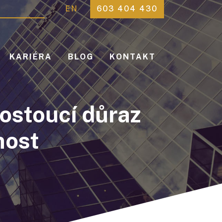
EN
603 404 430
KARIÉRA
BLOG
KONTAKT
rostoucí důraz
nost