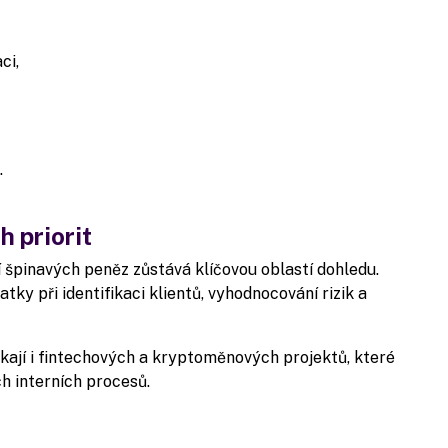
ci,
.
h priorit
 špinavých peněz zůstává klíčovou oblastí dohledu.
y při identifikaci klientů, vyhodnocování rizik a
kají i fintechových a kryptoměnových projektů, které
h interních procesů.