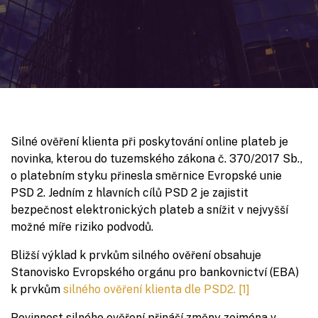
Silné ověření klienta při poskytování online plateb je
novinka, kterou do tuzemského zákona č. 370/2017 Sb.,
o platebním styku přinesla směrnice Evropské unie
PSD 2. Jedním z hlavních cílů PSD 2 je zajistit
bezpečnost elektronických plateb a snížit v nejvyšší
možné míře riziko podvodů.
Bližší výklad k prvkům silného ověření obsahuje
Stanovisko Evropského orgánu pro bankovnictví (EBA)
k prvkům
silného ověření klienta dle PSD2.
[1]
Povinnost silného ověření přináší změny zejména v