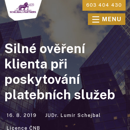
603 404 430
MENU
Silné ověření
klienta při
poskytování
platebních služeb
16. 8. 2019
JUDr. Lumír Schejbal
Licence ČNB