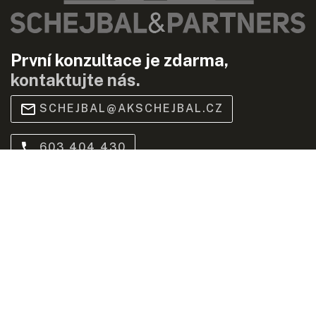
První konzultace je zdarma,
kontaktujte nás.
SCHEJBAL@AKSCHEJBAL.CZ
603 404 430
YOUTUBE
Praha
Bredovský dvůr, Olivova 2096/4, 110 00 Praha (
mapa
)
Brno