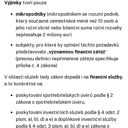
Výjimky
tvoří pouze:
mikropodniky
(mikropodnikem se rozumí podnik,
který současně zaměstnává méně než 10 osob a
jeho roční obrat nebo bilanční suma roční rozvahy
nepřesahuje 2 miliony eur)
subjekty, pro které by splnění těchto požadavků
představovalo „
významnou finanční zátěž
“
(přesnou definici nepřiměřené zátěže specifikuje
příloha č. 4 zákona)
V oblasti služeb tedy zákon dopadá i na
finanční služby
,
a to konkrétně na:
poskytování spotřebitelských úvěrů podle § 2
zákona o spotřebitelském úvěru,
poskytování investičních služeb podle § 4 odst. 2
písm. a), b), d) a e) a doplňkové investiční služby
podle § 4 odst. 3 písm. a), b), d) a e) zákona o