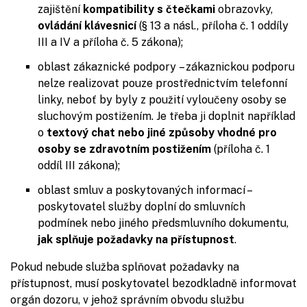
zajištění
kompatibility s čtečkami
obrazovky,
ovládání
klávesnicí
(§ 13 a násl., příloha č. 1 oddíly
III a IV a příloha č. 5 zákona);
oblast zákaznické podpory – zákaznickou podporu
nelze realizovat pouze prostřednictvím telefonní
linky, neboť by byly z použití vyloučeny osoby se
sluchovým postižením. Je třeba ji doplnit například
o
textový chat nebo jiné způsoby vhodné pro
osoby se zdravotním postižením
(příloha č. 1
oddíl III zákona);
oblast smluv a poskytovaných informací –
poskytovatel služby doplní do smluvních
podmínek nebo jiného předsmluvního dokumentu,
jak splňuje požadavky na přístupnost
.
Pokud nebude služba splňovat požadavky na
přístupnost, musí poskytovatel bezodkladně informovat
orgán dozoru, v jehož správním obvodu službu