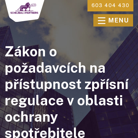
603 404 430
MENU
Zákon o
požadavcích na
přístupnost zpřísní
regulace v oblasti
ochrany
spotřebitele