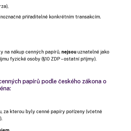
za),
ednoznačně přiřaditelné konkrétním transakcím.
ity na nákup cenných papírů,
nejsou
uznatelné jako
jmu fyzické osoby (§10 ZDP – ostatní příjmy).
cenných papírů podle českého zákona o
éna:
u, za kterou byly cenné papíry pořízeny (včetně
).
ejem