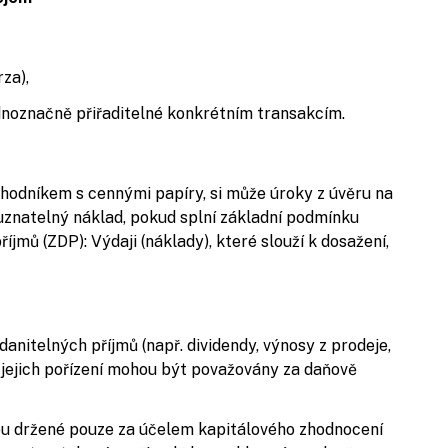
za),
ednoznačně přiřaditelné konkrétním transakcím.
chodníkem s cennými papíry, si může úroky z úvěru na
uznatelný náklad, pokud splní základní podmínku
říjmů (ZDP): Výdaji (náklady), které slouží k dosažení,
anitelných příjmů (např. dividendy, výnosy z prodeje,
 jejich pořízení mohou být považovány za daňově
jsou držené pouze za účelem kapitálového zhodnocení