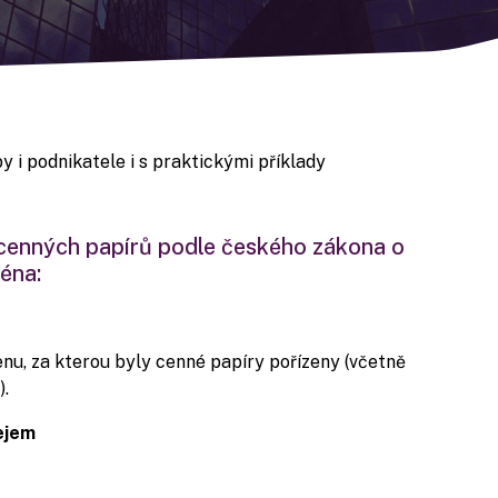
 i podnikatele i s praktickými příklady
cenných papírů podle českého zákona o
éna:
enu, za kterou byly cenné papíry pořízeny (včetně
).
ejem