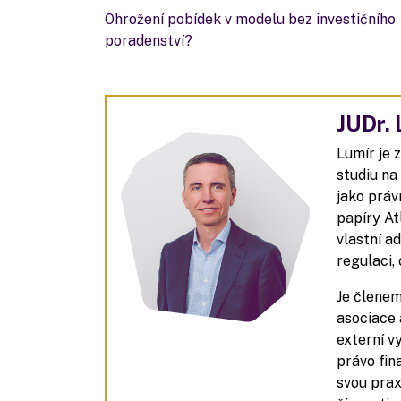
Ohrožení pobídek v modelu bez investičního
poradenství?
JUDr. 
Lumír je 
studiu na
jako práv
papíry At
vlastní a
regulaci,
Je členem
asociace 
externí v
právo fin
svou prax