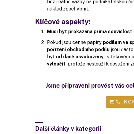
bez reálné vazby na podnikatelskou či
náklad zpochybnit.
Klíčové aspekty:
Musí být prokázána přímá souvislost
Pokud jsou cenné papíry
podílem ve s
pořízení obchodního podílu
jsou často 
být
od daně osvobozeny
– v takovém 
vyloučit
, protože neslouží k dosažení z
Jsme připraveni provést vás ce
KO
Další články v kategorii