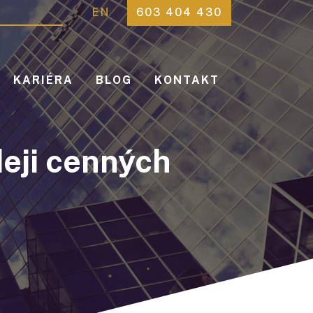
EN
603 404 430
KARIÉRA
BLOG
KONTAKT
deji cenných