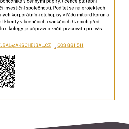
obchodníka s cennými papíry, licence platební
či investiční společnosti. Podílel se na projektech
ných korporátními dluhopisy v řádu miliard korun a
l klienty v licenčních i sankčních řízeních před
u s kolegy je připraven začít pracovat i pro vás.
.
JBAL@AKSCHEJBAL.CZ
603 881 511