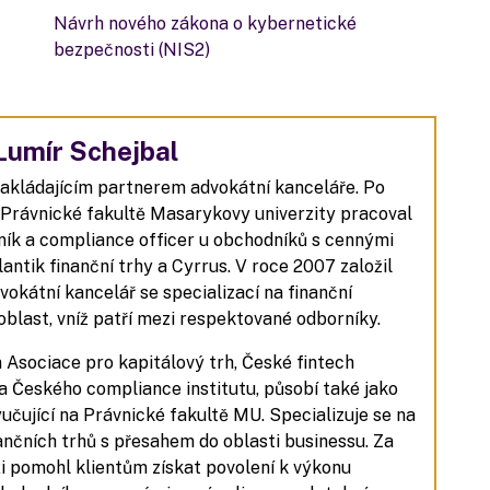
Návrh nového zákona o kybernetické
bezpečnosti (NIS2)
Lumír Schejbal
zakládajícím partnerem advokátní kanceláře. Po
 Právnické fakultě Masarykovy univerzity pracoval
ník a compliance officer u obchodníků s cennými
lantik finanční trhy a Cyrrus. V roce 2007 založil
dvokátní kancelář se specializací na finanční
 oblast, vníž patří mezi respektované odborníky.
 Asociace pro kapitálový trh, České fintech
a Českého compliance institutu, působí také jako
yučující na Právnické fakultě MU. Specializuje se na
ančních trhů s přesahem do oblasti businessu. Za
i pomohl klientům získat povolení k výkonu