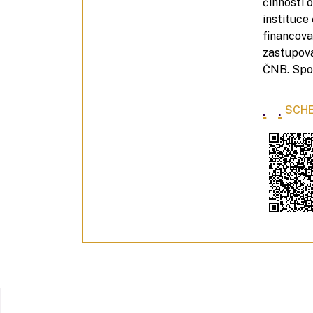
činnosti 
instituce 
financova
zastupova
ČNB. Spol
.
.
SCHE