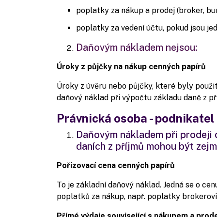
poplatky za nákup a prodej (broker, bur
poplatky za vedení účtu, pokud jsou j
Daňovým nákladem nejsou:
Úroky z půjčky na nákup cenných papírů
Úroky z úvěru nebo půjčky, které byly použ
daňový náklad při výpočtu základu daně z pří
Právnická osoba - podnikatel
Daňovým nákladem při prodeji 
daních z příjmů mohou být zejm
Pořizovací cena cenných papírů
To je základní daňový náklad. Jedná se o cen
poplatků za nákup, např. poplatky brokerovi
Přímé výdaje související s nákupem a prod