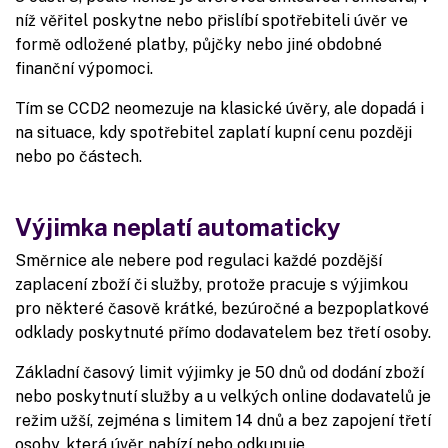
níž věřitel poskytne nebo přislíbí spotřebiteli úvěr ve
formě odložené platby, půjčky nebo jiné obdobné
finanční výpomoci.
Tím se CCD2 neomezuje na klasické úvěry, ale dopadá i
na situace, kdy spotřebitel zaplatí kupní cenu později
nebo po částech.
Výjimka neplatí automaticky
Směrnice ale nebere pod regulaci každé pozdější
zaplacení zboží či služby, protože pracuje s výjimkou
pro některé časově krátké, bezúročné a bezpoplatkové
odklady poskytnuté přímo dodavatelem bez třetí osoby.
Základní časový limit výjimky je 50 dnů od dodání zboží
nebo poskytnutí služby a u velkých online dodavatelů je
režim užší, zejména s limitem 14 dnů a bez zapojení třetí
osoby, která úvěr nabízí nebo odkupuje.