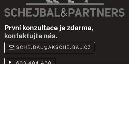
První konzultace je zdarma,
kontaktujte nás.
SCHEJBAL@AKSCHEJBAL.CZ
603 404 430
YOUTUBE
Praha
Bredovský dvůr, Olivova 2096/4, 110 00 Praha (
mapa
)
Brno