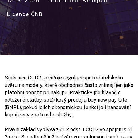
12. 5. 2026
JUDr. Lumír Schejbal
Licence ČNB
Směrnice CCD2 rozšiřuje regulaci spotřebitelského
úvěru na modely, které obchodníci často vnímají jen jako
platební benefit při nákupu. Prakticky jde hlavně o
odložené platby, splátkový prodej a buy now pay later
(BNPL), pokud jejich ekonomickou funkcí je financování
kupní ceny zboží nebo služby.
Právní základ vyplývá z čl. 2 odst. 1 CCD2 ve spojení s čl.
3 odst. 3, podle něhož je úvěrovou smlouvou i smlouva, v