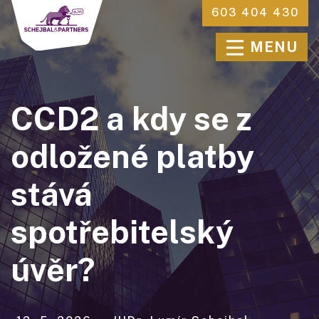
603 404 430
MENU
CCD2 a kdy se z
odložené platby
stává
spotřebitelský
úvěr?