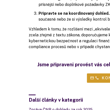
přísnější nebo doplňkové požadavky ZKB
Připravte se na koordinovaný dohled.
současně nebo že si výsledky kontrol 
Vzhledem k tomu, že rozlišení mezi „ekvival
zcela zřejmé z textu zákona, doporučujeme 
kybernetickou bezpečnost a regulaci finanč
compliance procesů nebo v případě chystané
Jsme připraveni provést vás ce
KO
Další články v kategorii
Zpráva ČNB o dohledu za rok 2025