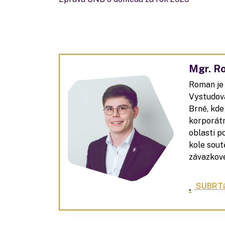
Mgr. R
Roman
je
Vystudova
Brně, kde
korporátn
oblasti 
kole sout
závazkov
.
SUBRT@