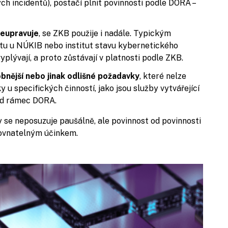
ch incidentů), postačí plnit povinnosti podle DORA –
eupravuje
, se ZKB použije i nadále. Typickým
ktu u NÚKIB nebo institut stavu kybernetického
plývají, a proto zůstávají v platnosti podle ZKB.
bnější nebo jinak odlišné požadavky
, které nelze
u specifických činností, jako jsou služby vytvářející
nad rámec DORA.
 se neposuzuje paušálně, ale povinnost od povinnosti
rovnatelným účinkem.