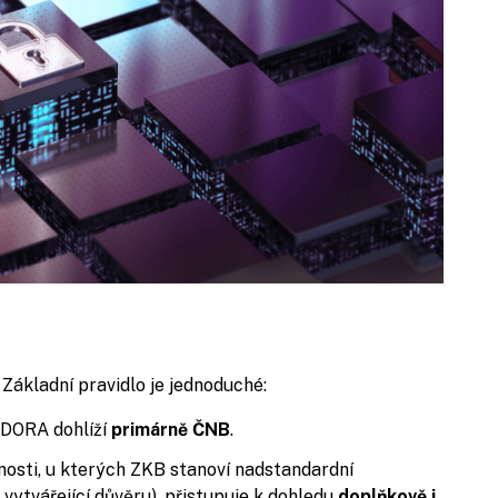
 Základní pravidlo je jednoduché:
d DORA dohlíží
primárně ČNB
.
nosti, u kterých ZKB stanoví nadstandardní
vytvářející důvěru), přistupuje k dohledu
doplňkově i