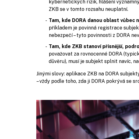
kybernetických rizik, hlášení významný
ZKB se v tomto rozsahu neuplatní.
Tam, kde DORA danou oblast vůbec n
příkladem je povinná registrace subje
nebezpečí – tyto povinnosti z DORA nevy
Tam, kde ZKB stanoví přísnější, podro
považovat za rovnocenné DORA (typicky 
důvěru), musí je subjekt splnit navíc, 
Jinými slovy: aplikace ZKB na DORA subjekty
– vždy podle toho, zda ji DORA pokrývá se s