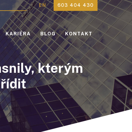
EN
603 404 430
KARIÉRA
BLOG
KONTAKT
nily, kterým
řídit