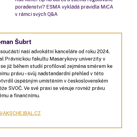
poradenství? ESMA vykládá pravidla MiCA
v rámci svých Q&A
oman Šubrt
 součástí naší advokátní kanceláře od roku 2024.
l Právnickou fakultu Masarykovy univerzity v
 se již během studií profiloval zejména směrem ke
ímu právu – svůj nadstandardní přehled v této
potvrdil úspěšným umístěním v československém
ěže SVOČ. Ve své praxi se věnuje rovněž právu
ému a finančnímu.
AKSCHEJBAL.CZ