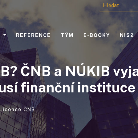
Y
REFERENCE
TÝM
E-BOOKY
NIS2
? ČNB a NÚKIB vyjas
í finanční instituce 
Licence ČNB