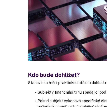
Kdo bude dohlížet?
Stanovisko řeší i praktickou otázku dohledu.
Subjekty finančního trhu spadající po
Pokud subjekt vykonává specifické čin
požadavky (např. právě zmíněné služby 