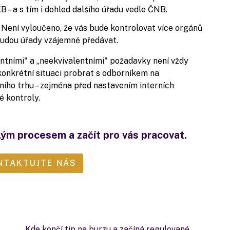
 – a s tím i dohled dalšího úřadu vedle ČNB.
Není vyloučeno, že vás bude kontrolovat více orgánů
budou úřady vzájemně předávat.
entními" a „neekvivalentními" požadavky není vždy
konkrétní situaci probrat s odborníkem na
ního trhu – zejména před nastavením interních
 kontroly.
lým procesem a začít pro vás pracovat.
NTAKTUJTE NÁS
Kde končí tip na burzu a začíná regulované