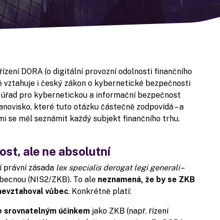
řízení DORA (o digitální provozní odolnosti finančního
ně vztahuje i český zákon o kybernetické bezpečnosti
 úřad pro kybernetickou a informační bezpečnost
novisko, které tuto otázku částečně zodpovídá – a
mi se měl seznámit každý subjekt finančního trhu.
st, ale ne absolutní
í právní zásada
lex specialis derogat legi generali
–
obecnou (NIS2/ZKB). To ale
neznamená, že by se ZKB
 nevztahoval vůbec
. Konkrétně platí:
se srovnatelným účinkem
jako ZKB (např. řízení