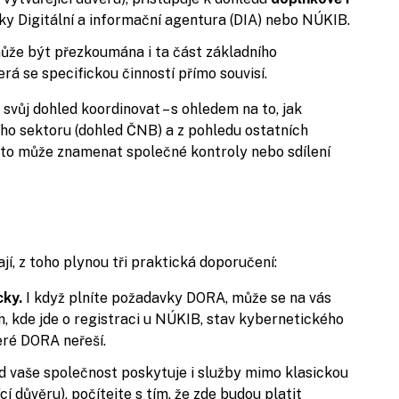
ky Digitální a informační agentura (DIA) nebo NÚKIB.
ůže být přezkoumána i ta část základního
á se specifickou činností přímo souvisí.
vůj dohled koordinovat – s ohledem na to, jak
ho sektoru (dohled ČNB) a z pohledu ostatních
i to může znamenat společné kontroly nebo sdílení
jí, z toho plynou tři praktická doporučení:
ky.
I když plníte požadavky DORA, může se na vás
, kde jde o registraci u NÚKIB, stav kybernetického
eré DORA neřeší.
 vaše společnost poskytuje i služby mimo klasickou
cí důvěru), počítejte s tím, že zde budou platit