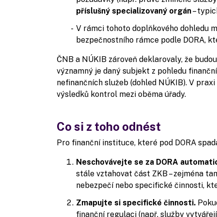
příslušný specializovaný orgán
– typic
V rámci tohoto doplňkového dohledu m
bezpečnostního rámce podle DORA, kter
ČNB a NÚKIB zároveň deklarovaly, že budou s
významný je daný subjekt z pohledu finanční
nefinančních služeb (dohled NÚKIB). V prax
výsledků kontrol mezi oběma úřady.
Co si z toho odnést
Pro finanční instituce, které pod DORA spada
Neschovávejte se za DORA automatic
stále vztahovat část ZKB – zejména tam
nebezpečí nebo specifické činnosti, kt
Zmapujte si specifické činnosti.
Pokud
finanční regulaci (např. služby vytvářejí