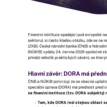
Finanční instituce spadající pod evropské na
sektoru), si často kladou otázku, zda se na 
(ZKB). Česká národní banka (ČNB) a Národní
(NÚKIB) vydaly 24. června 2026 společné sta
přináší několik praktických závěrů, se který
Hlavní závěr: DORA má předno
ČNB a NÚKIB potvrzují, že se obecně uplatn
speciální úprava (DORA) má přednost před 
na finanční instituce (tzv. DORA subjekty)
Tam, kde DORA řeší stejnou oblast 