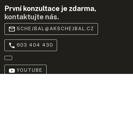
První konzultace je zdarma,
kontaktujte nás.
SCHEJBAL@AKSCHEJBAL.CZ
603 404 430
YOUTUBE
Praha
Bredovský dvůr, Olivova 2096/4, 110 00 Praha (
mapa
)
Brno
Jiráskova 229/25, 602 00 Brno (
mapa
)
© 2020 SCHEJBAL&PARTNERS s.r.o., advokátní kancelář |