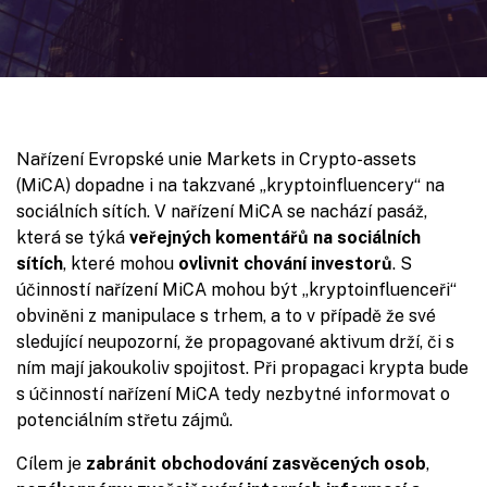
Nařízení Evropské unie Markets in Crypto-assets
(MiCA) dopadne i na takzvané „kryptoinfluencery“ na
sociálních sítích. V nařízení MiCA se nachází pasáž,
která se týká
veřejných komentářů na sociálních
sítích
, které mohou
ovlivnit chování investorů
. S
účinností nařízení MiCA mohou být „kryptoinfluenceři“
obviněni z manipulace s trhem, a to v případě že své
sledující neupozorní, že propagované aktivum drží, či s
ním mají jakoukoliv spojitost. Při propagaci krypta bude
s účinností nařízení MiCA tedy nezbytné informovat o
potenciálním střetu zájmů.
Cílem je
zabránit obchodování zasvěcených osob
,