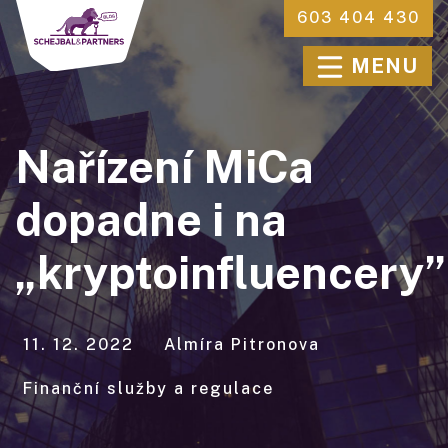
603 404 430
MENU
Nařízení MiCa
dopadne i na
„kryptoinfluencery”
11. 12. 2022
Almíra Pitronova
Finanční služby a regulace