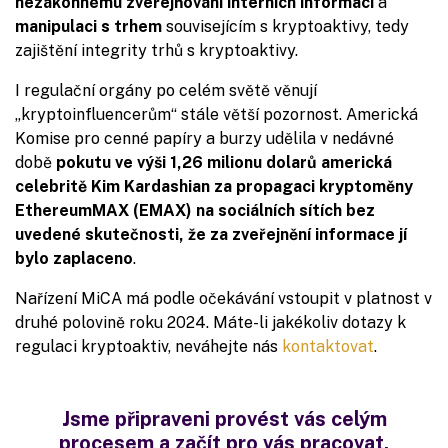
nezákonnému zveřejňování interních informací
a
manipulaci s trhem
souvisejícím s kryptoaktivy, tedy
zajištění integrity trhů s kryptoaktivy.
I regulační orgány po celém světě věnují
„kryptoinfluencerům“ stále větší pozornost. Americká
Komise pro cenné papíry a burzy udělila v nedávné
době
pokutu ve výši 1,26 milionu dolarů americká
celebritě Kim Kardashian za propagaci kryptoměny
EthereumMAX (EMAX) na sociálních sítích bez
uvedené skutečnosti, že za zveřejnění informace jí
bylo zaplaceno
.
Nařízení MiCA má podle očekávání vstoupit v platnost v
druhé polovině roku 2024. Máte-li jakékoliv dotazy k
regulaci kryptoaktiv, neváhejte nás
kontaktovat
.
Jsme připraveni provést vás celým
procesem a začít pro vás pracovat.