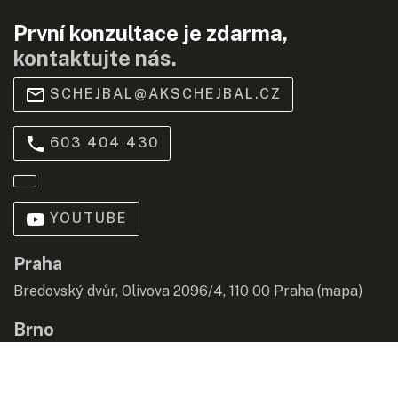
První konzultace je zdarma,
kontaktujte nás.
SCHEJBAL@AKSCHEJBAL.CZ
603 404 430
YOUTUBE
Praha
Bredovský dvůr, Olivova 2096/4, 110 00 Praha (
mapa
)
Brno
Jiráskova 229/25, 602 00 Brno (
mapa
)
© 2020 SCHEJBAL&PARTNERS s.r.o., advokátní kancelář |