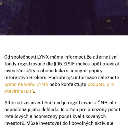
Od společnosti LYNX máme informaci, že alternativní
fondy registrované dle § 15 ZISIF mohou opět otevírat
investiční účty u obchodníka s cennými papíry
Interactive Brokers. Podrobnější informace naleznete
přímo na webu LYNX
nebo kontaktujte
podporu pro
otevírání účtů
.
Alternativní investiční fond je registrován u ČNB, ale
nepodléhá jejímu dohledu. Je určen pro omezený počet
retailových a neomezený počet kvalifikovaných
investorů. Může investovat do libovolných aktiv, ale