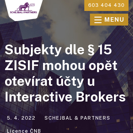
603 404 430
MENU
Subjekty dle § 15
ZISIF mohou opět
otevírat účty u
Interactive Brokers
5. 4. 2022
SCHEJBAL & PARTNERS
Licence ČNB