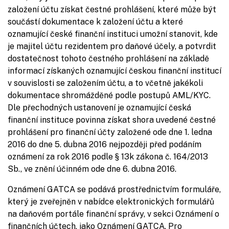
založení účtu získat čestné prohlášení, které může být
součástí dokumentace k založení účtu a které
oznamující české finanční instituci umožní stanovit, kde
je majitel účtu rezidentem pro daňové účely, a potvrdit
dostatečnost tohoto čestného prohlášení na základě
informací získaných oznamující českou finanční institucí
v souvislosti se založením účtu, a to včetně jakékoli
dokumentace shromážděné podle postupů AML/KYC.
Dle přechodných ustanovení je oznamující česká
finanční instituce povinna získat shora uvedené čestné
prohlášení pro finanční účty založené ode dne 1. ledna
2016 do dne 5. dubna 2016 nejpozději před podáním
oznámení za rok 2016 podle § 13k zákona č. 164/2013
Sb., ve znění účinném ode dne 6. dubna 2016.
Oznámení GATCA se podává prostřednictvím formuláře,
který je zveřejněn v nabídce elektronických formulářů
na daňovém portále finanční správy, v sekci Oznámení o
finančních účtech, jako Oznámení GATCA. Pro