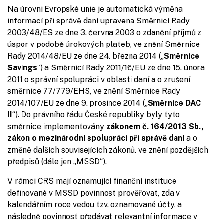
Na úrovni Evropské unie je automatická výměna
informací při správě daní upravena Směrnicí Rady
2003/48/ES ze dne 3. června 2003 o zdanění příjmů z
úspor v podobě úrokových plateb, ve znění Směrnice
Rady 2014/48/EU ze dne 24. března 2014 („
Směrnice
Savings
“) a Směrnicí Rady 2011/16/EU ze dne 15. února
2011 o správní spolupráci v oblasti daní a o zrušení
směrnice 77/779/EHS, ve znění Směrnice Rady
2014/107/EU ze dne 9. prosince 2014 („
Směrnice DAC
II
“). Do právního řádu České republiky byly tyto
směrnice implementovány
zákonem č. 164/2013 Sb.,
zákon o mezinárodní spolupráci při správě daní
a o
změně dalších souvisejících zákonů, ve znění pozdějších
předpisů (dále jen „MSSD“).
V rámci CRS mají oznamující finanční instituce
definované v MSSD povinnost prověřovat, zda v
kalendářním roce vedou tzv. oznamované účty, a
následně povinnost předávat relevantní informace v