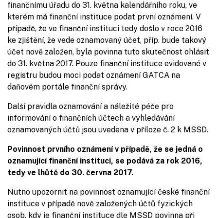
finančnímu úřadu do 31. května kalendářního roku, ve
kterém má finanční instituce podat první oznámení. V
případě, že ve finanční instituci tedy došlo v roce 2016
ke zjištění, že vede oznamovaný účet, příp. bude takový
účet nově založen, byla povinna tuto skutečnost ohlásit
do 31. května 2017. Pouze finanční instituce evidované v
registru budou moci podat oznámení GATCA na
daňovém portále finanční správy.
Další pravidla oznamování a náležité péče pro
informování o finančních účtech a vyhledávání
oznamovaných účtů jsou uvedena v příloze č. 2 k MSSD.
Povinnost prvního oznámení v případě, že se jedná o
oznamující finanční instituci, se podává za rok 2016,
tedy ve lhůtě do 30. června 2017.
Nutno upozornit na povinnost oznamující české finanční
instituce v případě nově založených účtů fyzických
osob, kdy je finanční instituce dle MSSD povinna při