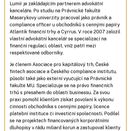
Lumír je zakládajícím partnerem advokátní
kanceláře. Po studiu na Právnické fakultě
Masarykovy univerzity pracoval jako právník a
compliance officer u obchodníků s cennými papíry
Atlantik finanční trhy a Cyrrus. V roce 2007 založil
vlastní advokátní kancelář se specializací na
finanční regulaci, oblast, vníž patří mezi
respektované odborníky.
Je členem Asociace pro kapitálový trh, České
fintech asociace a Českého compliance institutu,
působí také jako externí vyučující na Právnické
fakultě MU. Specializuje se na právo finančních
trhů s přesahem do oblasti businessu. Za svou
praxi pomohl klientům získat povolení k výkonu
činnosti obchodníka s cennými papíry, licence
platební instituce či investiční společnosti. Podílel
se na projektech financovaných korporátními
dluhopisy v řádu miliard korun a zastupoval klienty