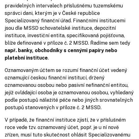
pravidelných intervalech příslušnému tuzemskému
správci dani, kterým je v České republice
Specializovaný finanční úřad. Finančními institucemi
jsou dle MSSD schovatelské instituce, depozitní
instituce, investiční entita, specifikovaná pojišťovna,
blíže definované v příloze č. 2 MSSD. Řadíme sem tedy
např. banky, obchodníky s cennými papíry nebo
platební instituce
.
Oznamovaným účtem se rozumí finanční účet vedený
oznamující českou finanční institucí, držený
oznamovanou osobou nebo pasivní nefinanční entitou,
jejíž ovládající osoba je oznamovanou osobou, vyhledaný
podle postupů náležité péče nebo jiných srovnatelných
postupů stanovených v příloze č. 2 MSSD.
V případě, že finanční instituce zjistí, že v příslušném
roce vede tzv. oznamovaný účet, popř. je u ní nově
zřízen, musí tuto skutečnost ohlásit Specializovanému