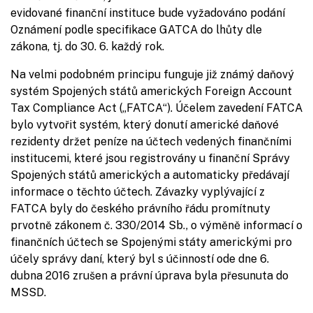
evidované finanční instituce bude vyžadováno podání
Oznámení podle specifikace GATCA do lhůty dle
zákona, tj. do 30. 6. každý rok.
Na velmi podobném principu funguje již známý daňový
systém Spojených států amerických Foreign Account
Tax Compliance Act („FATCA“). Účelem zavedení FATCA
bylo vytvořit systém, který donutí americké daňové
rezidenty držet peníze na účtech vedených finančními
institucemi, které jsou registrovány u finanční Správy
Spojených států amerických a automaticky předávají
informace o těchto účtech. Závazky vyplývající z
FATCA byly do českého právního řádu promítnuty
prvotně zákonem č. 330/2014 Sb., o výměně informací o
finančních účtech se Spojenými státy americkými pro
účely správy daní, který byl s účinností ode dne 6.
dubna 2016 zrušen a právní úprava byla přesunuta do
MSSD.