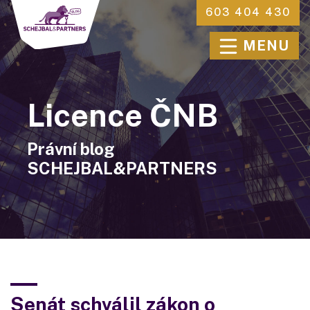
603 404 430
MENU
Licence ČNB
Právní blog
SCHEJBAL&PARTNERS
Senát schválil zákon o